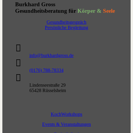
Burkhard Gross
Gesundheitsberatung für
Körper &
Seele
Gesundheitsgespräch
Persönliche Begleitung

info@burkhardgross.de

(0176) 788-78334

Lindenseestraße 29
65428 Rüsselsheim
KochWorkshops
Events & Veranstaltungen