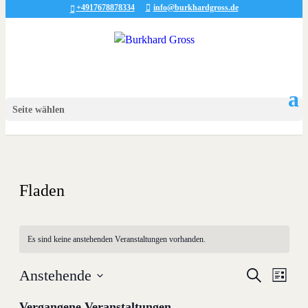
+4917678878334
info@burkhardgross.de
Seite wählen
Fladen
Es sind keine anstehenden Veranstaltungen vorhanden.
Veranstal
Veran
Anstehende
Suche
Liste
Ansic
Suche
Datum
Navig
wählen.
Vergangene Veranstaltungen