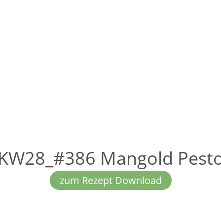
KW28_#386 Mangold Pest
zum Rezept Download