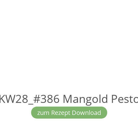
KW28_#386 Mangold Pest
zum Rezept Download