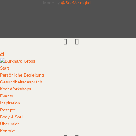
Made by
@SeeMe digital.
Start
Persönliche Begleitung
Gesundheitsgespräch
KochWorkshops
Events
Inspiration
Rezepte
Body & Soul
Über mich
Kontakt