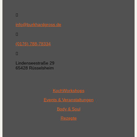

info@burkhardgross.de

(0176) 788-78334

Lindenseestraße 29
65428 Rüsselsheim
KochWorkshops
Events & Veranstaltungen
Body & Soul
Rezepte