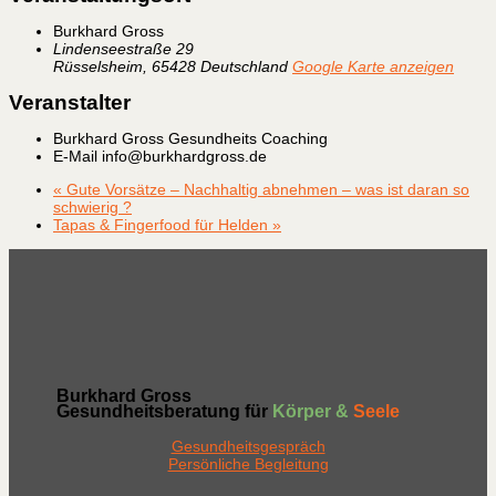
Burkhard Gross
Lindenseestraße 29
Rüsselsheim
,
65428
Deutschland
Google Karte anzeigen
Veranstalter
Burkhard Gross Gesundheits Coaching
E-Mail
info@burkhardgross.de
«
Gute Vorsätze – Nachhaltig abnehmen – was ist daran so
schwierig ?
Tapas & Fingerfood für Helden
»
Burkhard Gross
Gesundheitsberatung für
Körper &
Seele
Gesundheitsgespräch
Persönliche Begleitung