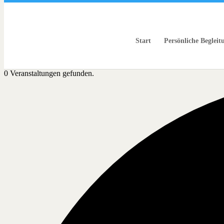
+4917678878334
info@burkhardgross.de
Start
Persönliche Begleit
0 Veranstaltungen gefunden.