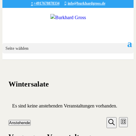
+4917678878334
info@burkhardgross.de
Seite wählen
Wintersalate
Es sind keine anstehenden Veranstaltungen vorhanden.
Veransta
Vera
Anstehende
Liste
Ansic
Suche
Datum
Suche
Navi
wählen.