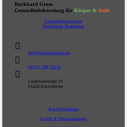
Burkhard Gross
Gesundheitsberatung für
Körper &
Seele
Gesundheitsgespräch
Persönliche Begleitung

info@burkhardgross.de

(0176) 788-78334

Lindenseestraße 29
65428 Rüsselsheim
KochWorkshops
Events & Veranstaltungen