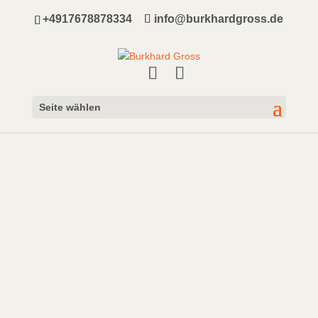
+4917678878334
info@burkhardgross.de
Seite wählen
Schön, dass Du hier bist!