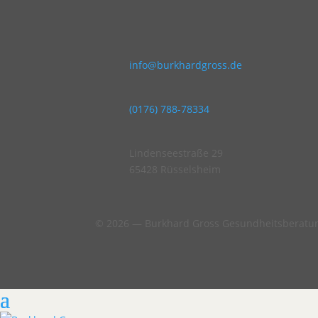
info@burkhardgross.de
(0176) 788-78334
Lindenseestraße 29
65428 Rüsselsheim
© 2026 — Burkhard Gross Gesundheitsberatu