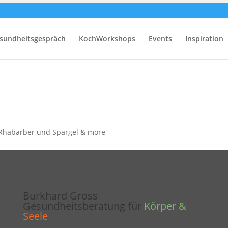
sundheitsgespräch
KochWorkshops
Events
Inspiration
 Rhabarber und Spargel & more
Burkhard Gross
Gesundheitsberatung für
Körper &
Seele