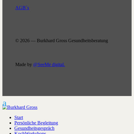
AGB´s
© 2026 — Burkhard Gross Gesundheitsberatung
Made by
@SeeMe digital.
Start
Persönliche Begleitung
Gesundheitsgespräch
KochWorkshops