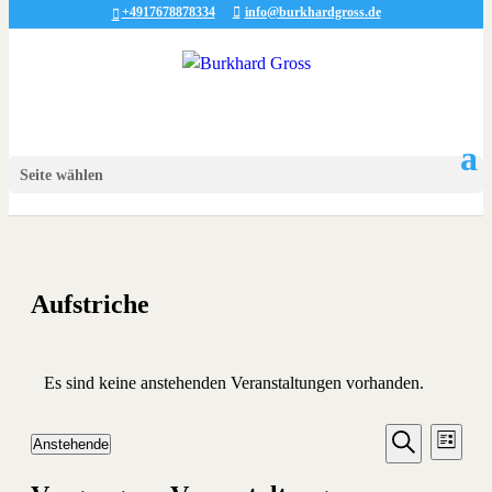
+4917678878334
info@burkhardgross.de
Seite wählen
Aufstriche
Es sind keine anstehenden Veranstaltungen vorhanden.
Veransta
Vera
Anstehende
Liste
Ansic
Suche
Datum
Suche
Navi
wählen.