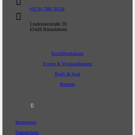

(0176) 788-78334

Lindenseestraße 29
65428 Rüsselsheim
KochWorkshops
Events & Veranstaltungen
Body & Soul
Rezepte
Impressum
Datenschutz