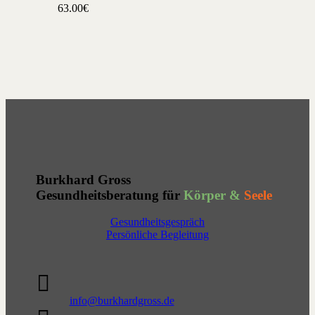
63.00€
Burkhard Gross
Gesundheitsberatung für
Körper &
Seele
Gesundheitsgespräch
Persönliche Begleitung

info@burkhardgross.de