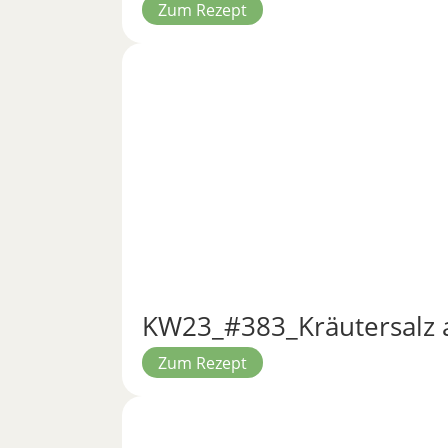
Zum Rezept
KW23_#383_Kräutersalz 
Zum Rezept