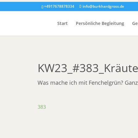
+4917678878334
info@burkhardgross.de
Start
Persönliche Begleitung
Ge
KW23_#383_Kräuter
Was mache ich mit Fenchelgrün? Ganz e
383